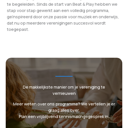
te begeleiden. Sinds de start van Beat & Play hebben we
stap voor stap gewerkt aan een volledig programma,
geïnspireerd door onze passie voor muziek en onderwijs,
dat nu op meerdere verenigingen succesvol wordt
toegepast.
De makkelijkste manier om je vereniging te
vernieuwen
Meer weten over ons programma? We vertellen je er
graag alles over.
Plan een vrijblijvend kennismakingsgesprek in.