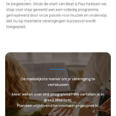
te begeleiden. Sinds de start van Beat & Play hebben we
stap voor stap gewerkt aan een volledig programma,
geïnspireerd door onze passie voor muziek en onderwijs,
dat nu op meerdere verenigingen succesvol wordt
toegepast.
De makkelijkste manier om je vereniging te
vernieuwen
Meer weten over ons programma? We vertellen je er
graag alles over.
Plan een vrijblijvend kennismakingsgesprek in.